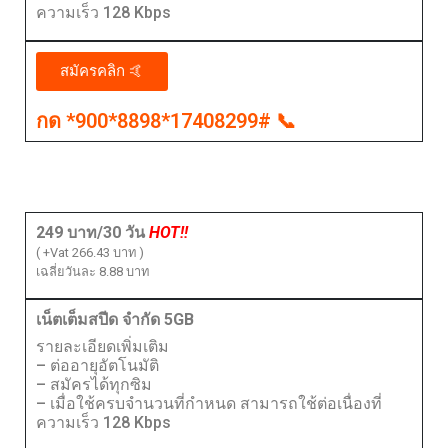
ความเร็ว 128 Kbps
สมัครคลิก 🤙
กด *900*8898*17408299# 📞
249 บาท/30 วัน
HOT!!
( +Vat 266.43 บาท )
เฉลี่ยวันละ 8.88 บาท
เน็ตเต็มสปีด จำกัด 5GB
รายละเอียดเพิ่มเติม
– ต่ออายุอัตโนมัติ
– สมัครได้ทุกซิม
– เมื่อใช้ครบจำนวนที่กำหนด สามารถใช้ต่อเนื่องที่
ความเร็ว 128 Kbps