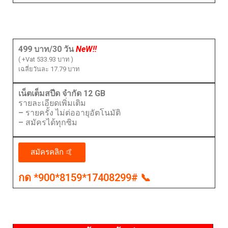
499 บาท/30 วัน
NeW!!
( +Vat 533.93 บาท )
เฉลี่ยวันละ 17.79 บาท
เน็ตเต็มสปีด จำกัด 12 GB
รายละเอียดเพิ่มเติม
– รายครั้ง ไม่ต่ออายุอัตโนมัติ
– สมัครได้ทุกซิม
สมัครคลิก 🤙
กด *900*8159*17408299# 📞