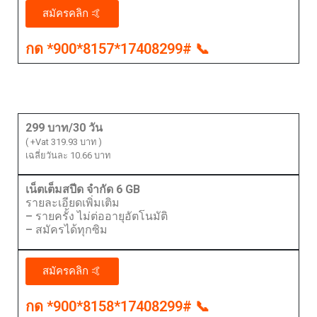
สมัครคลิก 🤙
กด *900*8157*17408299# 📞
299 บาท/30 วัน
( +Vat 319.93 บาท )
เฉลี่ยวันละ 10.66 บาท
เน็ตเต็มสปีด จำกัด 6 GB
รายละเอียดเพิ่มเติม
– รายครั้ง ไม่ต่ออายุอัตโนมัติ
– สมัครได้ทุกซิม
สมัครคลิก 🤙
กด *900*8158*17408299# 📞