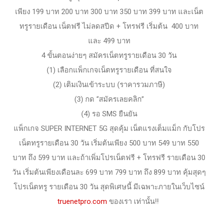
เพียง 199 บาท 200 บาท 300 บาท 350 บาท 399 บาท และเน็ต
ทรูรายเดือน เน็ตฟรี ไม่ลดสปีด + โทรฟรี เริ่มต้น 400 บาท
และ 499 บาท
4 ขั้นตอนง่ายๆ สมัครเน็ตทรูรายเดือน 30 วัน
(1) เลือกแพ็กเกจเน็ตทรูรายเดือน ที่สนใจ
(2) เติมเงินเข้าระบบ (ราคารวมภาษี)
(3) กด “สมัครเลยคลิก”
(4) รอ SMS ยืนยัน
แพ็กเกจ SUPER INTERNET 5G สุดคุ้ม เน็ตแรงเต็มแม็ก กับโปร
เน็ตทรูรายเดือน 30 วัน เริ่มต้นเพียง 500 บาท 549 บาท 550
บาท ถึง 599 บาท และถ้าเพิ่มโปรเน็ตฟรี + โทรฟรี รายเดือน 30
วัน เริ่มต้นเพียงเดือนละ 699 บาท 799 บาท ถึง 899 บาท คุ้มสุดๆ
โปรเน็ตทรู รายเดือน 30 วัน สุดพิเศษนี้ มีเฉพาะภายในเว็บไซน์
truenetpro.com
ของเรา เท่านั้น!!