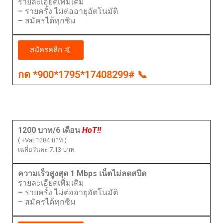
รายละเอียดเพิ่มเติม
– รายครั้ง ไม่ต่ออายุอัตโนมัติ
– สมัครได้ทุกซิม
สมัครคลิก 🤙
กด *900*1795*17408299# 📞
1200 บาท/6 เดือน
HoT!!
( +Vat 1284 บาท )
เฉลี่ยวันละ 7.13 บาท
ความเร็วสูงสุด 1 Mbps เน็ตไม่ลดสปีด
รายละเอียดเพิ่มเติม
– รายครั้ง ไม่ต่ออายุอัตโนมัติ
– สมัครได้ทุกซิม