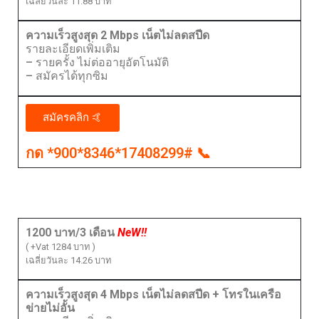
เฉลี่ยวันละ 11.88 บาท
ความเร็วสูงสุด 2 Mbps เน็ตไม่ลดสปีด
รายละเอียดเพิ่มเติม
– รายครั้ง ไม่ต่ออายุอัตโนมัติ
– สมัครได้ทุกซิม
สมัครคลิก 🤙
กด *900*8346*17408299# 📞
1200 บาท/3 เดือน
NeW!!
( +Vat 1284 บาท )
เฉลี่ยวันละ 14.26 บาท
ความเร็วสูงสุด 4 Mbps เน็ตไม่ลดสปีด + โทรในเครือ
ข่ายไม่อั้น