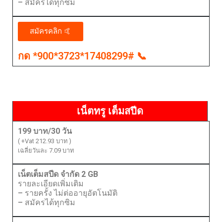
– สมัครได้ทุกซิม
สมัครคลิก 🤙
กด *900*3723*17408299# 📞
เน็ตทรู เต็มสปีด
199 บาท/30 วัน
( +Vat 212.93 บาท )
เฉลี่ยวันละ 7.09 บาท
เน็ตเต็มสปีด จำกัด 2 GB
รายละเอียดเพิ่มเติม
– รายครั้ง ไม่ต่ออายุอัตโนมัติ
– สมัครได้ทุกซิม