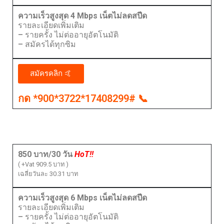
ความเร็วสูงสุด 4 Mbps เน็ตไม่ลดสปีด
รายละเอียดเพิ่มเติม
– รายครั้ง ไม่ต่ออายุอัตโนมัติ
– สมัครได้ทุกซิม
สมัครคลิก 🤙
กด *900*3722*17408299# 📞
850 บาท/30 วัน
HoT!!
( +Vat 909.5 บาท )
เฉลี่ยวันละ 30.31 บาท
ความเร็วสูงสุด 6 Mbps เน็ตไม่ลดสปีด
รายละเอียดเพิ่มเติม
– รายครั้ง ไม่ต่ออายุอัตโนมัติ