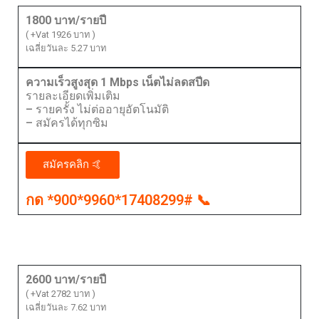
1800 บาท/รายปี
( +Vat 1926 บาท )
เฉลี่ยวันละ 5.27 บาท
ความเร็วสูงสุด 1 Mbps เน็ตไม่ลดสปีด
รายละเอียดเพิ่มเติม
– รายครั้ง ไม่ต่ออายุอัตโนมัติ
– สมัครได้ทุกซิม
สมัครคลิก 🤙
กด *900*9960*17408299# 📞
2600 บาท/รายปี
( +Vat 2782 บาท )
เฉลี่ยวันละ 7.62 บาท