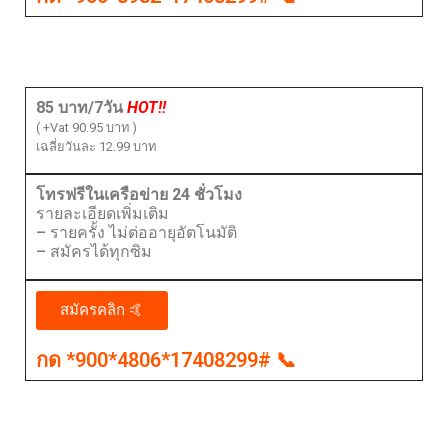
85 บาท/7วัน
HOT!!
( +Vat 90.95 บาท )
เฉลี่ยวันละ 12.99 บาท
โทรฟรีในเครือข่าย 24 ชั่วโมง
รายละเอียดเพิ่มเติม
– รายครั้ง ไม่ต่ออายุอัตโนมัติ
– สมัครได้ทุกซิม
สมัครคลิก 🤙
กด *900*4806*17408299# 📞