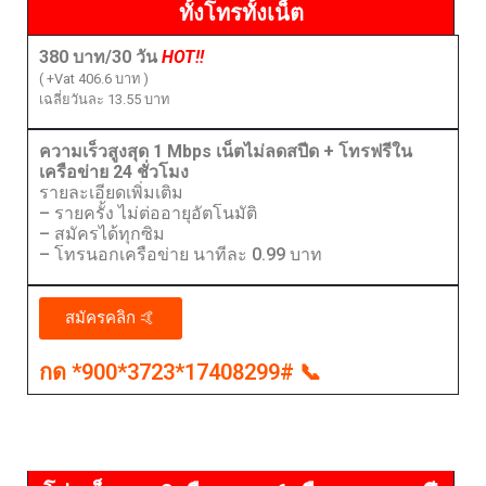
ทั้งโทรทั้งเน็ต
380 บาท/30 วัน
HOT!!
( +Vat 406.6 บาท )
เฉลี่ยวันละ 13.55 บาท
ความเร็วสูงสุด 1 Mbps เน็ตไม่ลดสปีด + โทรฟรีใน
เครือข่าย 24 ชั่วโมง
รายละเอียดเพิ่มเติม
– รายครั้ง ไม่ต่ออายุอัตโนมัติ
– สมัครได้ทุกซิม
– โทรนอกเครือข่าย นาทีละ 0.99 บาท
สมัครคลิก 🤙
กด *900*3723*17408299# 📞