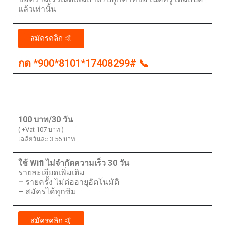
แล้วเท่านั้น
สมัครคลิก 🤙
กด *900*8101*17408299# 📞
100 บาท/30 วัน
( +Vat 107 บาท )
เฉลี่ยวันละ 3.56 บาท
ใช้ Wifi ไม่จำกัดความเร็ว 30 วัน
รายละเอียดเพิ่มเติม
– รายครั้ง ไม่ต่ออายุอัตโนมัติ
– สมัครได้ทุกซิม
สมัครคลิก 🤙