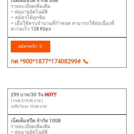
เน็ตเต็มสปีด จำกัด 5GB
รายละเอียดเพิ่มเติม
– ต่ออายุอัตโนมัติ
– สมัครได้ทุกซิม
– เมื่อใช้ครบจำนวนที่กำหนด สามารถใช้ต่อเนื่องที่
ความเร็ว 128 Kbps
สมัครคลิก 🤙
กด *900*1877*17408299# 📞
299 บาท/30 วัน
HOT!!
( +Vat 319.93 บาท )
เฉลี่ยวันละ 10.66 บาท
เน็ตเต็มสปีด จำกัด 10GB
รายละเอียดเพิ่มเติม
– ต่ออายุอัตโนมัติ