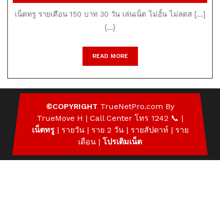
ราย
1,
เน็ตทรู รายเดือน 150 บาท 30 วัน เล่นเน็ต ไม่อั้น ไม่ลดส […]
เดือน
2021
{...}
150
บาท
READ
READ MORE
MORE
30
วัน
©COPYRIGHT
TrueNetPro.com
By
TrueMove H | Call Center โทร 1242 📞
|
เน็ตทรู
| รายวัน | ราย 2 วัน | รายสัปดาห์ | ราย
เดือน |
โปรเติมเน็ต