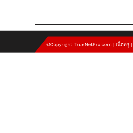
©Copyright
TrueNetPro.com
|
เน็ตทรู
|