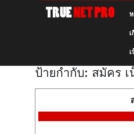
Skip
to
ห
content
เ
เ
ป้ายกำกับ:
สมัคร เน
ส