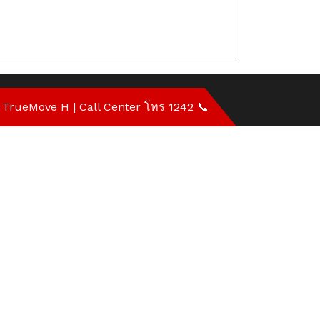
วัน
สุด
คุ้ม
ที่
 TrueMove H | Call Center โทร 1242 📞
นี้
ที่
เดียว