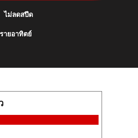
ไม่ลดสปีด
 รายอาทิตย์
สมัคร
ยว
เน็ต
ทรู
2