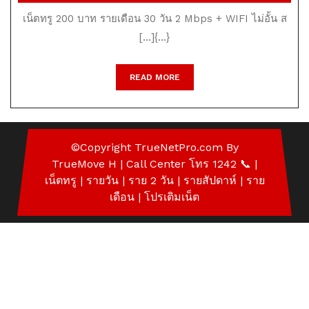
200
2,
เน็ตทรู 200 บาท รายเดือน 30 วัน 2 Mbps + WIFI ไม่อั้น ส
2021
บาท
[…]{...}
ราย
เดือน
READ
READ MORE
MORE
30
วัน
2
©Copyright
TrueNetPro.com
By
TrueMove H | Call Center โทร 1242 📞
|
Mbp
เน็ตทรู
| รายวัน | ราย 2 วัน | รายสัปดาห์ | ราย
WIFI
เดือน |
โปรเติมเน็ต
ไม่
อั้น