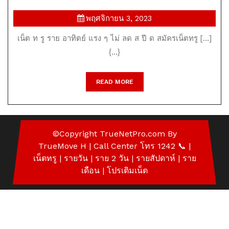
ท
พฤศจิกายน
พฤศจิกายน 3, 2023
รู
3,
เน็ต ท รู ราย อาทิตย์ แรง ๆ ไม่ ลด ส ปี ด สมัครเน็ตทรู […]
2023
ราย
{...}
อาทิตย์
แรง
READ
READ MORE
MORE
ๆ
ไม่
ลด
©Copyright
TrueNetPro.com
By
TrueMove H | Call Center โทร 1242 📞
|
ส
เน็ตทรู
| รายวัน | ราย 2 วัน | รายสัปดาห์ | ราย
ปี
เดือน |
โปรเติมเน็ต
ด