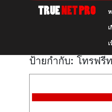
Skip
to
ห
content
เ
เ
ป้ายกำกับ:
โทรฟรีทร