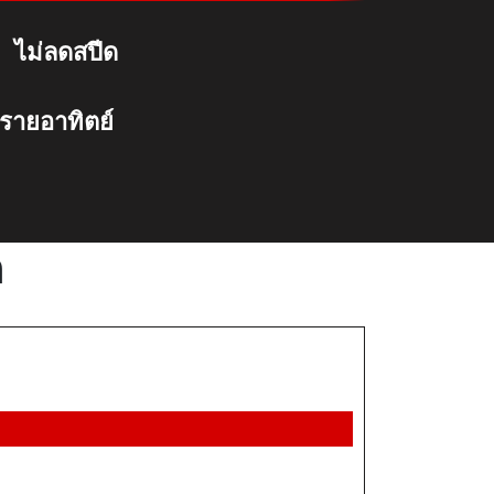
ไม่ลดสปีด
 รายอาทิตย์
ด
โทร
ฟรี
ทรู
โทร