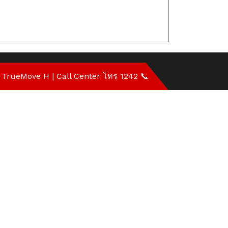
ไม่
อั้น
เน็ต
ไม่
 TrueMove H | Call Center โทร 1242 📞
ลด
สปีด