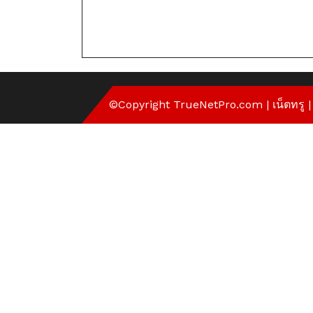
©Copyright
TrueNetPro.com
|
เน็ตทรู
|