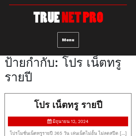
Skip
to
content
Menu
ป้ายกำกับ:
โปร เน็ตทรู
รายปี
โปร
โปร เน็ตทรู รายปี
เน็ต
มิถุนายน
มิถุนายน 12, 2024
ทรู
12,
โปรโมชั่นเน็ตทรูรายปี 365 วัน เล่นเน็ตไม่อั้น ไม่ลดสปีด […]
2024