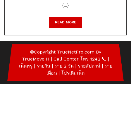
ราย
{...}
ปี
READ
READ MORE
MORE
©Copyright
TrueNetPro.com
By
TrueMove H | Call Center โทร 1242 📞
|
เน็ตทรู
| รายวัน | ราย 2 วัน | รายสัปดาห์ | ราย
เดือน |
โปรเติมเน็ต