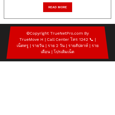
READ
READ MORE
MORE
©Copyright
TrueNetPro.com
By
TrueMove H | Call Center โทร 1242 📞
|
เน็ตทรู
| รายวัน | ราย 2 วัน | รายสัปดาห์ | ราย
เดือน |
โปรเติมเน็ต