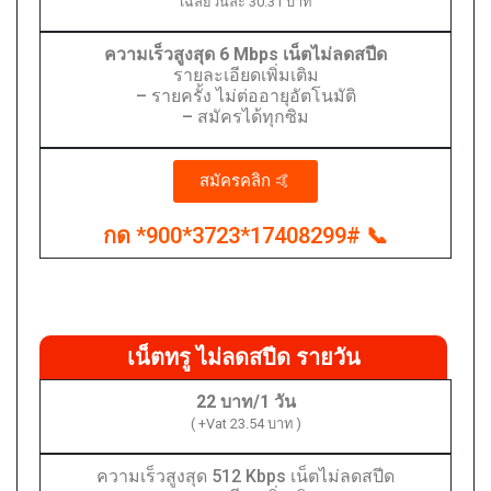
เฉลี่ยวันละ 30.31 บาท
ความเร็วสูงสุด 6 Mbps เน็ตไม่ลดสปีด
รายละเอียดเพิ่มเติม
– รายครั้ง ไม่ต่ออายุอัตโนมัติ
– สมัครได้ทุกซิม
สมัครคลิก 🤙
กด *900*3723*17408299# 📞
เน็ตทรู ไม่ลดสปีด รายวัน
22 บาท/1 วัน
( +Vat 23.54 บาท )
ความเร็วสูงสุด 512 Kbps เน็ตไม่ลดสปีด