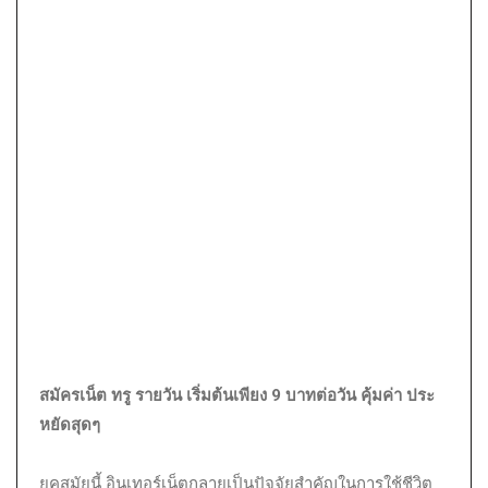
สมัครเน็ต ทรู รายวัน เริ่มต้นเพียง 9 บาทต่อวัน คุ้มค่า ประ
หยัดสุดๆ
ยุคสมัยนี้ อินเทอร์เน็ตกลายเป็นปัจจัยสำคัญในการใช้ชีวิต