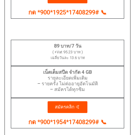
กด *900*1925*17408299# 📞
89 บาท/7 วัน
( +Vat 95.23 บาท )
เฉลี่ยวันละ 13.6 บาท
เน็ตเต็มสปีด จำกัด 4 GB
รายละเอียดเพิ่มเติม
– รายครั้ง ไม่ต่ออายุอัตโนมัติ
– สมัครได้ทุกซิม
สมัครคลิก 🤙
กด *900*1954*17408299# 📞