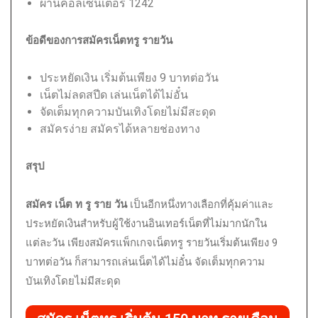
ผ่านคอลเซ็นเตอร์ 1242
ข้อดีของการสมัครเน็ตทรู รายวัน
ประหยัดเงิน เริ่มต้นเพียง 9 บาทต่อวัน
เน็ตไม่ลดสปีด เล่นเน็ตได้ไม่อั๋น
จัดเต็มทุกความบันเทิงโดยไม่มีสะดุด
สมัครง่าย สมัครได้หลายช่องทาง
สรุป
สมัคร เน็ต ท รู ราย วัน
เป็นอีกหนึ่งทางเลือกที่คุ้มค่าและ
ประหยัดเงินสำหรับผู้ใช้งานอินเทอร์เน็ตที่ไม่มากนักใน
แต่ละวัน เพียงสมัครแพ็กเกจเน็ตทรู รายวันเริ่มต้นเพียง 9
บาทต่อวัน ก็สามารถเล่นเน็ตได้ไม่อั๋น จัดเต็มทุกความ
บันเทิงโดยไม่มีสะดุด