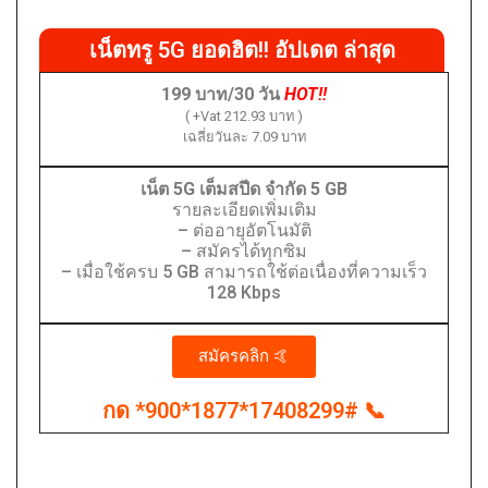
เน็ตทรู 5G ยอดฮิต!! อัปเดต ล่าสุด
199 บาท/30 วัน
HOT!!
( +Vat 212.93 บาท )
เฉลี่ยวันละ 7.09 บาท
เน็ต 5G เต็มสปีด จำกัด 5 GB
รายละเอียดเพิ่มเติม
– ต่ออายุอัตโนมัติ
– สมัครได้ทุกซิม
– เมื่อใช้ครบ 5 GB สามารถใช้ต่อเนื่องที่ความเร็ว
128 Kbps
สมัครคลิก 🤙
กด *900*1877*17408299# 📞