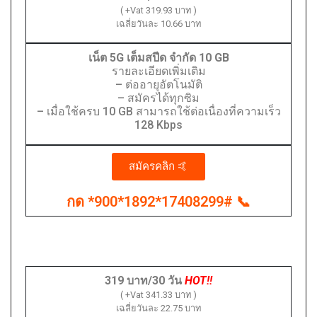
( +Vat 319.93 บาท )
เฉลี่ยวันละ 10.66 บาท
เน็ต 5G เต็มสปีด จำกัด 10 GB
รายละเอียดเพิ่มเติม
– ต่ออายุอัตโนมัติ
– สมัครได้ทุกซิม
– เมื่อใช้ครบ 10 GB สามารถใช้ต่อเนื่องที่ความเร็ว
128 Kbps
สมัครคลิก 🤙
กด *900*1892*17408299# 📞
319 บาท/30 วัน
HOT!!
( +Vat 341.33 บาท )
เฉลี่ยวันละ 22.75 บาท