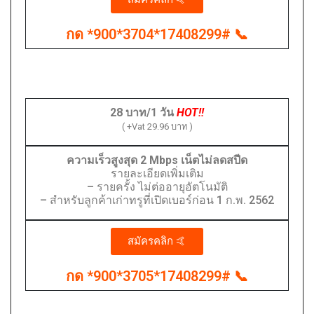
กด *900*3704*17408299# 📞
28 บาท/1 วัน
HOT!!
( +Vat 29.96 บาท )
ความเร็วสูงสุด 2 Mbps เน็ตไม่ลดสปีด
รายละเอียดเพิ่มเติม
– รายครั้ง ไม่ต่ออายุอัตโนมัติ
– สำหรับลูกค้าเก่าทรูที่เปิดเบอร์ก่อน 1 ก.พ. 2562
สมัครคลิก 🤙
กด *900*3705*17408299# 📞