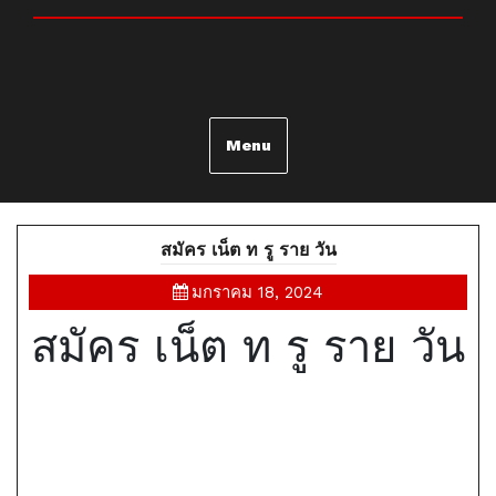
Menu
สมัคร เน็ต ท รู ราย วัน
มกราคม 18, 2024
สมัคร เน็ต ท รู ราย วัน